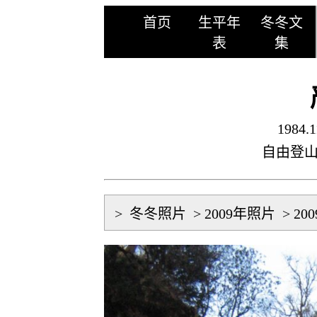
首页
生平年
冬冬文
表
集
1984.1
自由登
>
冬冬照片
>
2009年照片
>
20